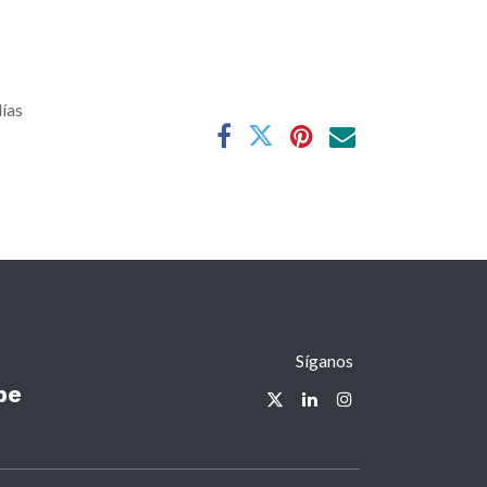
días
Síganos
pe