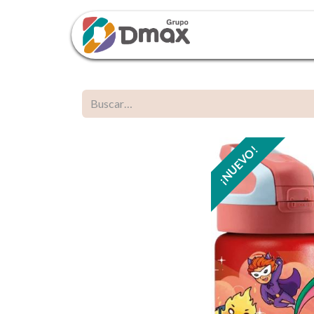
Inicio
Tien
¡NUEVO!