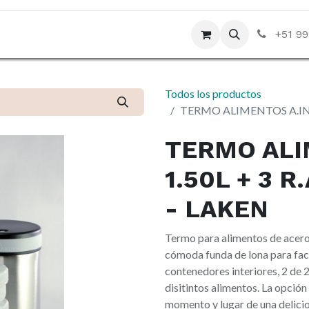
da
Contáctenos
Blog
+51 99
Todos los productos
TERMO ALIMENTOS A.INOX
TERMO ALI
1.50L + 3 
- LAKEN
Termo para alimentos de acero 
cómoda funda de lona para facil
contenedores interiores, 2 de 
disitintos alimentos. La opció
momento y lugar de una delicio