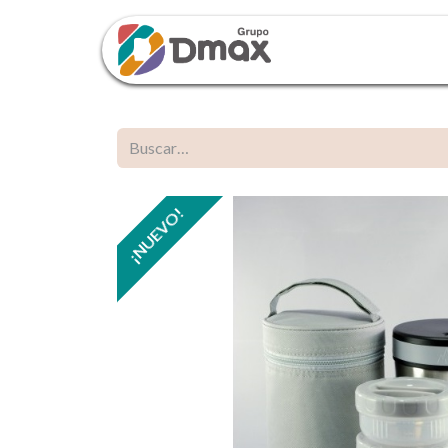
Inicio
Tien
¡NUEVO!